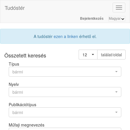
Tudóstér
Toggl
naviga
Bejelentkezés
A tudóstér
ezen a linken
érhető el.
Összetett keresés
12
találat/oldal
Típus
bármi
Nyelv
bármi
Publikációtípus
bármi
Műfaji megnevezés