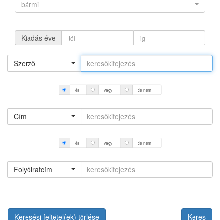
bármi
Kiadás éve
Szerző
és
vagy
de nem
Cím
és
vagy
de nem
Folyóiratcím
Keresési feltétel(ek) törlése