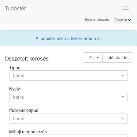
Tudóstér
Toggl
naviga
Bejelentkezés
A tudóstér
ezen a linken
érhető el.
Összetett keresés
12
találat/oldal
Típus
bármi
Nyelv
bármi
Publikációtípus
bármi
Műfaji megnevezés