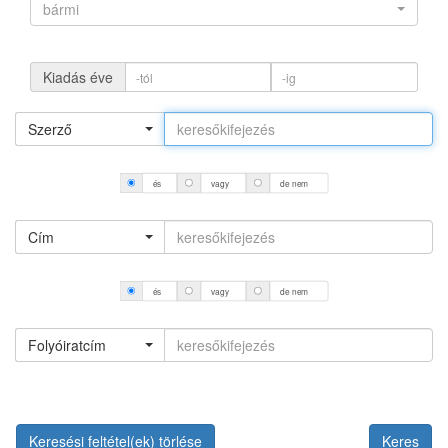
bármi
Kiadás éve
Szerző
és
vagy
de nem
Cím
és
vagy
de nem
Folyóiratcím
Keresési feltétel(ek) törlése