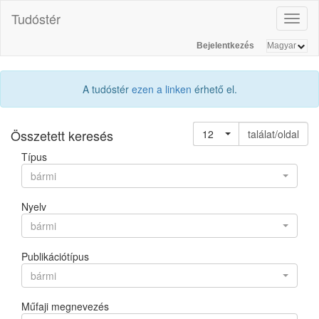
Tudóstér
Toggl
naviga
Bejelentkezés
A tudóstér
ezen a linken
érhető el.
Összetett keresés
12
találat/oldal
Típus
bármi
Nyelv
bármi
Publikációtípus
bármi
Műfaji megnevezés