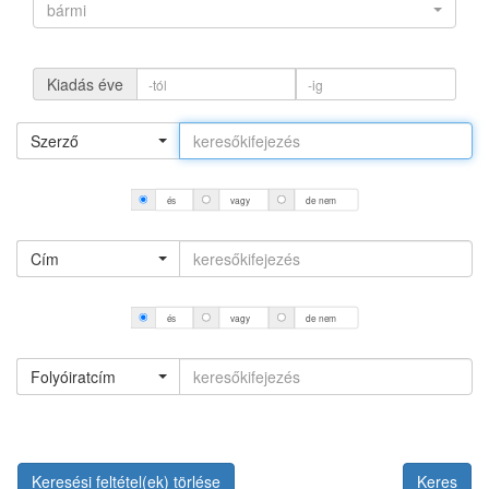
bármi
Kiadás éve
Szerző
és
vagy
de nem
Cím
és
vagy
de nem
Folyóiratcím
Keresési feltétel(ek) törlése