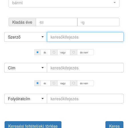
bármi
Kiadás éve
Szerző
és
vagy
de nem
Cím
és
vagy
de nem
Folyóiratcím
Keresési feltétel(ek) törlése