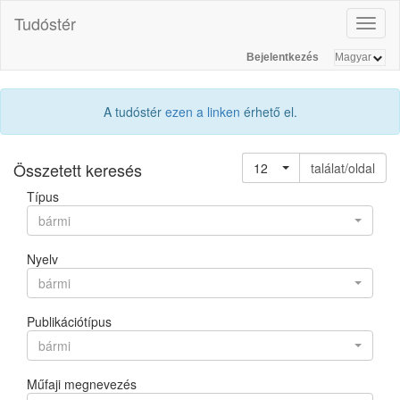
Tudóstér
Toggl
naviga
Bejelentkezés
A tudóstér
ezen a linken
érhető el.
Összetett keresés
12
találat/oldal
Típus
bármi
Nyelv
bármi
Publikációtípus
bármi
Műfaji megnevezés