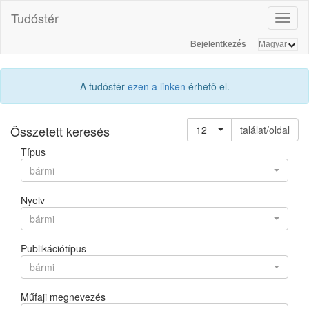
Tudóstér
Toggl
naviga
Bejelentkezés
A tudóstér
ezen a linken
érhető el.
Összetett keresés
12
találat/oldal
Típus
bármi
Nyelv
bármi
Publikációtípus
bármi
Műfaji megnevezés