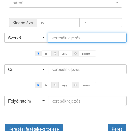
bármi
Kiadás éve
Szerző
és
vagy
de nem
Cím
és
vagy
de nem
Folyóiratcím
Keresési feltétel(ek) törlése