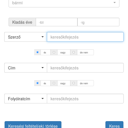
bármi
Kiadás éve
Szerző
és
vagy
de nem
Cím
és
vagy
de nem
Folyóiratcím
Keresési feltétel(ek) törlése