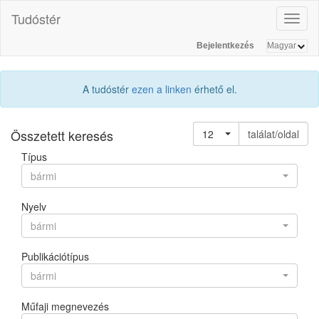
Tudóstér
Toggl
naviga
Bejelentkezés
A tudóstér
ezen a linken
érhető el.
Összetett keresés
12
találat/oldal
Típus
bármi
Nyelv
bármi
Publikációtípus
bármi
Műfaji megnevezés