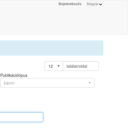
Bejelentkezés
12
találat/oldal
Publikációtípus
bármi