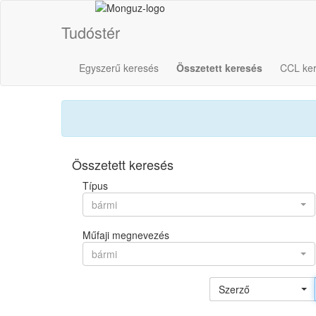
Tudóstér
Egyszerű keresés
Összetett keresés
CCL ke
Összetett keresés
Típus
bármi
Műfaji megnevezés
bármi
Szerző