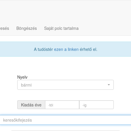
resés
Böngészés
Saját polc tartalma
A tudóstér
ezen a linken
érhető el.
Nyelv
bármi
Kiadás éve