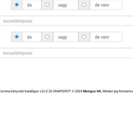
és
vagy
de nem
és
vagy
de nem
Corvina könyvtári katalógus v11.6.16-SNAPSHOT
© 2024
Monguz kft.
Minden jog fenntartva