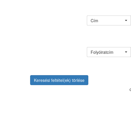
Cím
Folyóiratcím
Keresési feltétel(ek) törlése