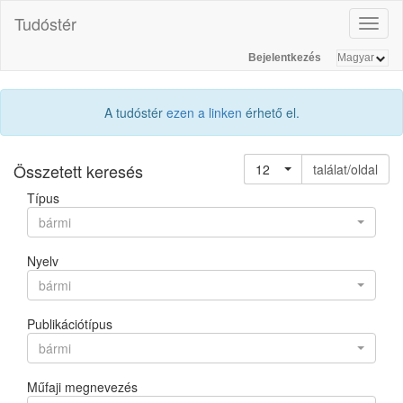
Tudóstér
Toggl
naviga
Bejelentkezés
A tudóstér
ezen a linken
érhető el.
Összetett keresés
12
találat/oldal
Típus
bármi
Nyelv
bármi
Publikációtípus
bármi
Műfaji megnevezés