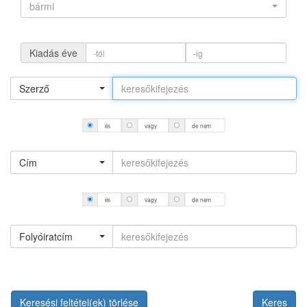
bármi
Kiadás éve
Szerző
és
vagy
de nem
Cím
és
vagy
de nem
Folyóiratcím
Keresési feltétel(ek) törlése