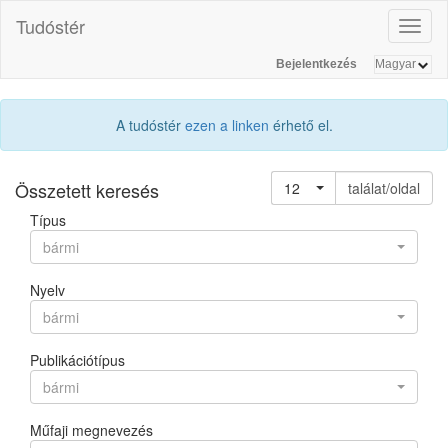
Tudóstér
Toggl
naviga
Bejelentkezés
A tudóstér
ezen a linken
érhető el.
Összetett keresés
12
találat/oldal
Típus
bármi
Nyelv
bármi
Publikációtípus
bármi
Műfaji megnevezés