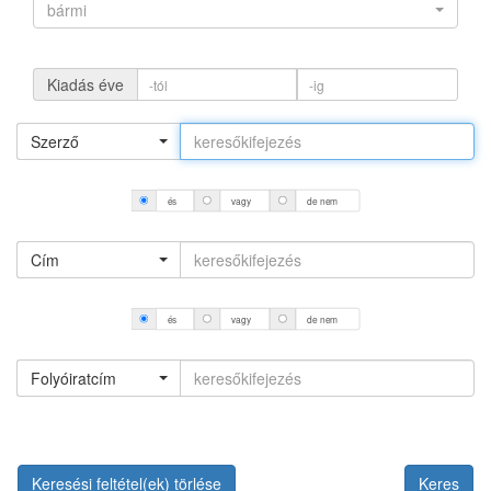
bármi
Kiadás éve
Szerző
és
vagy
de nem
Cím
és
vagy
de nem
Folyóiratcím
Keresési feltétel(ek) törlése