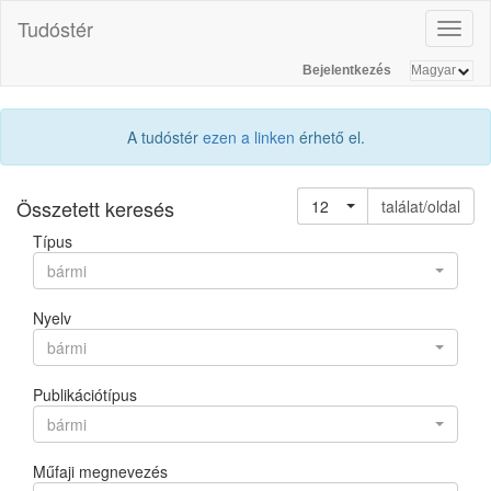
Tudóstér
Toggl
naviga
Bejelentkezés
A tudóstér
ezen a linken
érhető el.
Összetett keresés
12
találat/oldal
Típus
bármi
Nyelv
bármi
Publikációtípus
bármi
Műfaji megnevezés