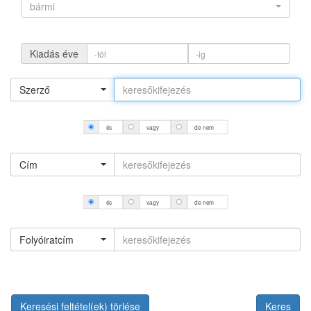
bármi
Kiadás éve
Szerző
és
vagy
de nem
Cím
és
vagy
de nem
Folyóiratcím
Keresési feltétel(ek) törlése