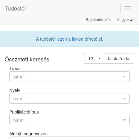
Tudóstér
Toggl
naviga
Bejelentkezés
A tudóstér
ezen a linken
érhető el.
Összetett keresés
12
találat/oldal
Típus
bármi
Nyelv
bármi
Publikációtípus
bármi
Műfaji megnevezés