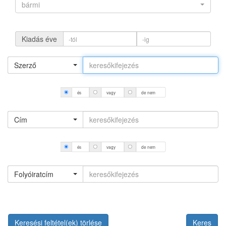
bármi
Kiadás éve
Szerző
és
vagy
de nem
Cím
és
vagy
de nem
Folyóiratcím
Keresési feltétel(ek) törlése