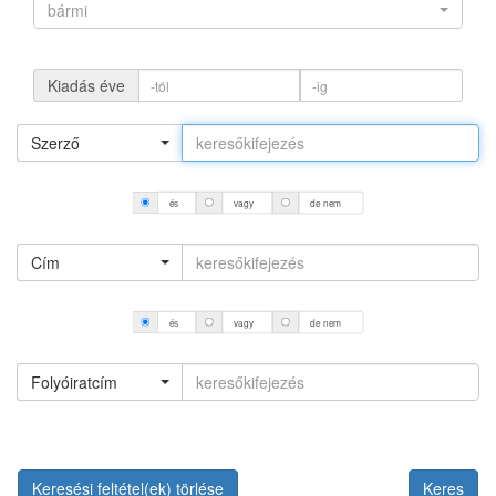
bármi
Kiadás éve
Szerző
és
vagy
de nem
Cím
és
vagy
de nem
Folyóiratcím
Keresési feltétel(ek) törlése