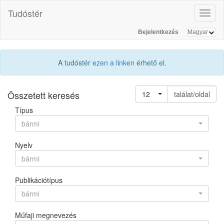
Tudóstér
Toggl
naviga
Bejelentkezés
A tudóstér
ezen a linken
érhető el.
Összetett keresés
12
találat/oldal
Típus
bármi
Nyelv
bármi
Publikációtípus
bármi
Műfaji megnevezés