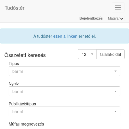
Tudóstér
Toggl
naviga
Bejelentkezés
A tudóstér
ezen a linken
érhető el.
Összetett keresés
12
találat/oldal
Típus
bármi
Nyelv
bármi
Publikációtípus
bármi
Műfaji megnevezés