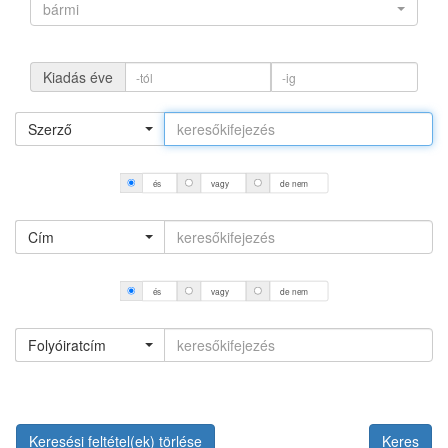
bármi
Kiadás éve
Szerző
és
vagy
de nem
Cím
és
vagy
de nem
Folyóiratcím
Keresési feltétel(ek) törlése