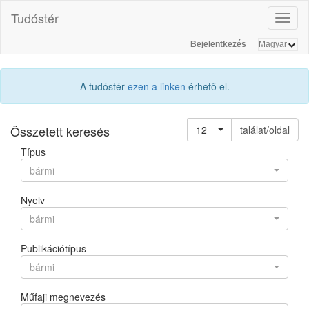
Tudóstér
Toggl
naviga
Bejelentkezés
A tudóstér
ezen a linken
érhető el.
Összetett keresés
12
találat/oldal
Típus
bármi
Nyelv
bármi
Publikációtípus
bármi
Műfaji megnevezés