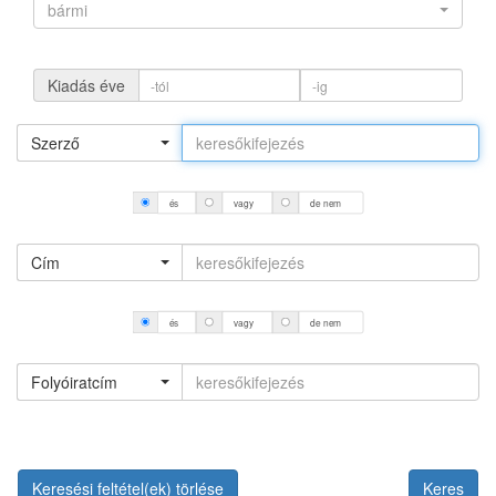
bármi
Kiadás éve
Szerző
és
vagy
de nem
Cím
és
vagy
de nem
Folyóiratcím
Keresési feltétel(ek) törlése