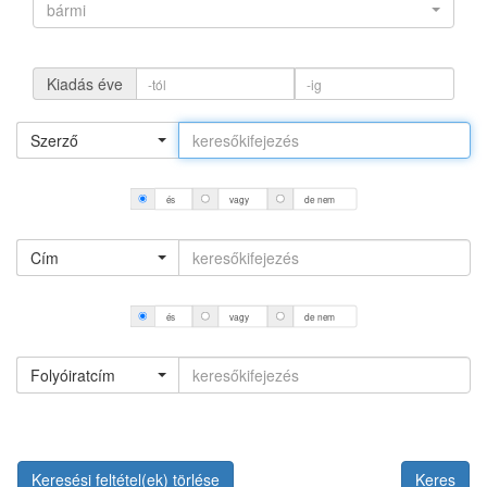
bármi
Kiadás éve
Szerző
és
vagy
de nem
Cím
és
vagy
de nem
Folyóiratcím
Keresési feltétel(ek) törlése