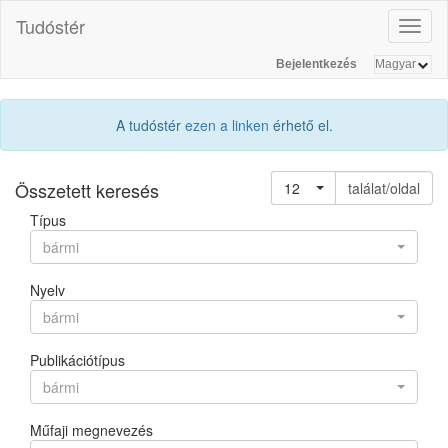
Tudóstér
Toggl
naviga
Bejelentkezés
A tudóstér
ezen a linken
érhető el.
Összetett keresés
12
találat/oldal
Típus
bármi
Nyelv
bármi
Publikációtípus
bármi
Műfaji megnevezés