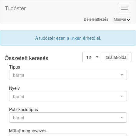
Tudóstér
Toggl
naviga
Bejelentkezés
A tudóstér
ezen a linken
érhető el.
Összetett keresés
12
találat/oldal
Típus
bármi
Nyelv
bármi
Publikációtípus
bármi
Műfaji megnevezés