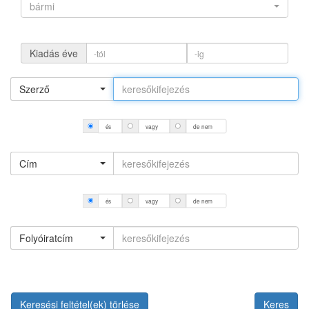
bármi
Kiadás éve
Szerző
és
vagy
de nem
Cím
és
vagy
de nem
Folyóiratcím
Keresési feltétel(ek) törlése