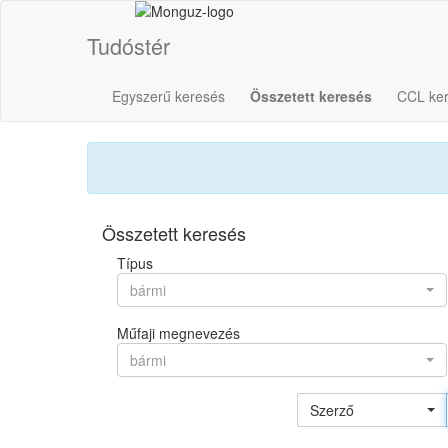
Tudóstér
Egyszerű keresés
Összetett keresés
CCL ke
Összetett keresés
Típus
bármi
Műfaji megnevezés
bármi
Szerző