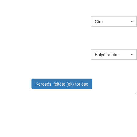
Cím
Folyóiratcím
Keresési feltétel(ek) törlése