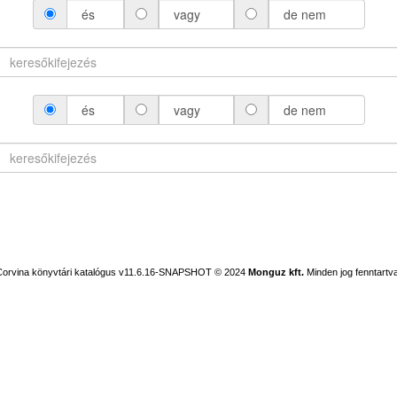
és
vagy
de nem
és
vagy
de nem
Corvina könyvtári katalógus v11.6.16-SNAPSHOT
© 2024
Monguz kft.
Minden jog fenntartva