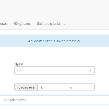
resés
Böngészés
Saját polc tartalma
A tudóstér
ezen a linken
érhető el.
Nyelv
bármi
Kiadás éve