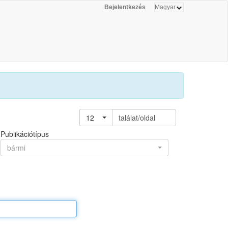
Bejelentkezés
12
találat/oldal
Publikációtípus
bármi