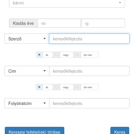
bármi
Kiadás éve
Szerző
és
vagy
de nem
Cím
és
vagy
de nem
Folyóiratcím
Keresési feltétel(ek) törlése