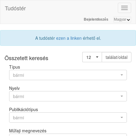
Tudóstér
Toggl
naviga
Bejelentkezés
A tudóstér
ezen a linken
érhető el.
Összetett keresés
12
találat/oldal
Típus
bármi
Nyelv
bármi
Publikációtípus
bármi
Műfaji megnevezés