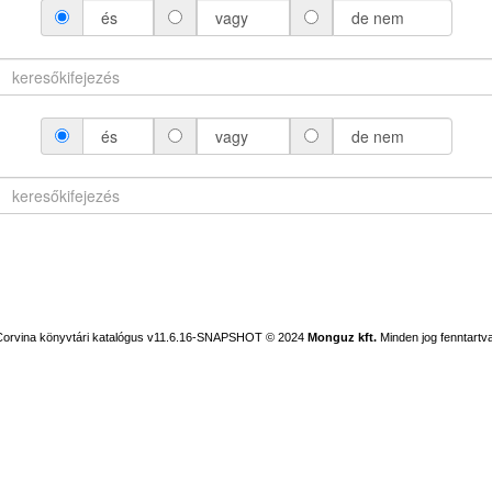
és
vagy
de nem
és
vagy
de nem
Corvina könyvtári katalógus v11.6.16-SNAPSHOT
© 2024
Monguz kft.
Minden jog fenntartva