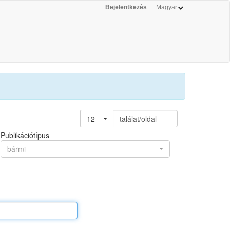
Bejelentkezés
12
találat/oldal
Publikációtípus
bármi