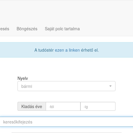
resés
Böngészés
Saját polc tartalma
A tudóstér
ezen a linken
érhető el.
Nyelv
bármi
Kiadás éve