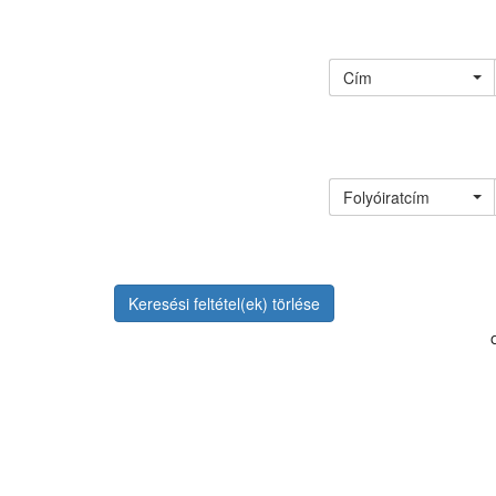
Cím
Folyóiratcím
Keresési feltétel(ek) törlése