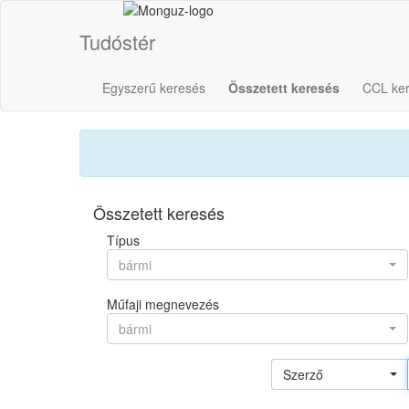
Tudóstér
Egyszerű keresés
Összetett keresés
CCL ke
Összetett keresés
Típus
bármi
Műfaji megnevezés
bármi
Szerző