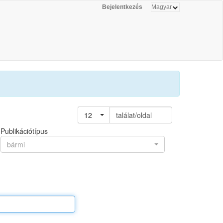
Bejelentkezés
12
találat/oldal
Publikációtípus
bármi