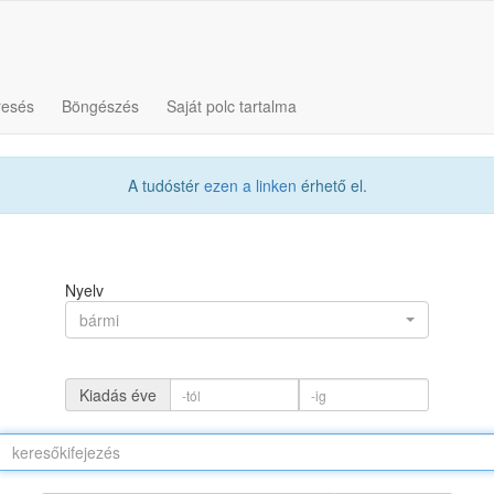
resés
Böngészés
Saját polc tartalma
A tudóstér
ezen a linken
érhető el.
Nyelv
bármi
Kiadás éve