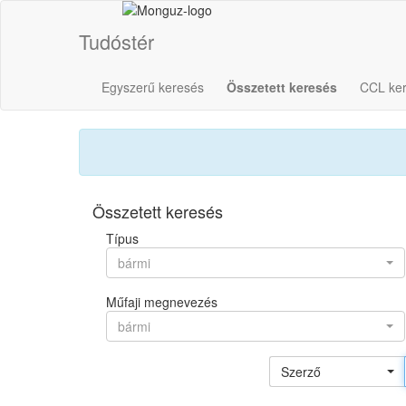
Tudóstér
Egyszerű keresés
Összetett keresés
CCL ke
Összetett keresés
Típus
bármi
Műfaji megnevezés
bármi
Szerző