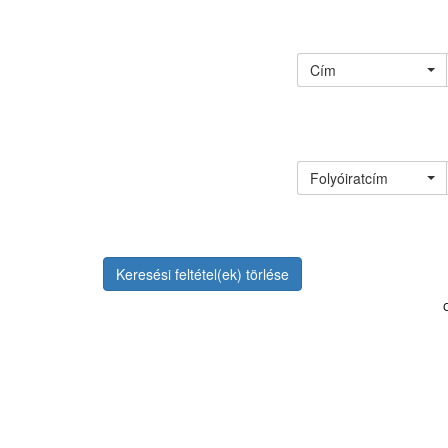
Cím
Folyóiratcím
Keresési feltétel(ek) törlése