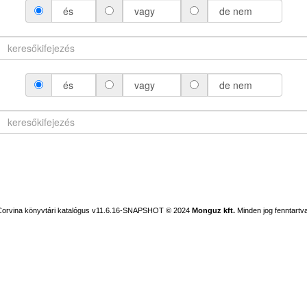
és
vagy
de nem
és
vagy
de nem
Corvina könyvtári katalógus v11.6.16-SNAPSHOT
© 2024
Monguz kft.
Minden jog fenntartva