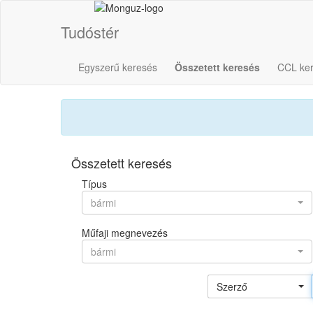
Tudóstér
Egyszerű keresés
Összetett keresés
CCL ke
Összetett keresés
Típus
bármi
Műfaji megnevezés
bármi
Szerző