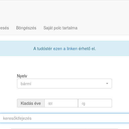
resés
Böngészés
Saját polc tartalma
A tudóstér
ezen a linken
érhető el.
Nyelv
bármi
Kiadás éve