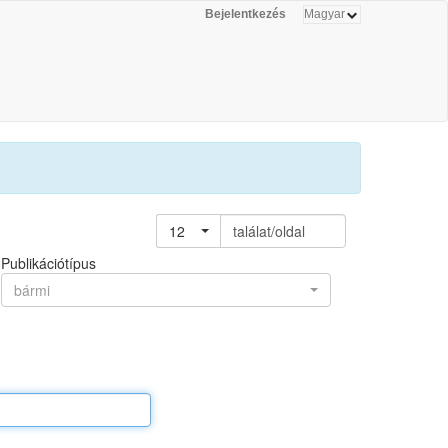
Bejelentkezés
12
találat/oldal
Publikációtípus
bármi