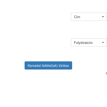
Cím
Folyóiratcím
Keresési feltétel(ek) törlése