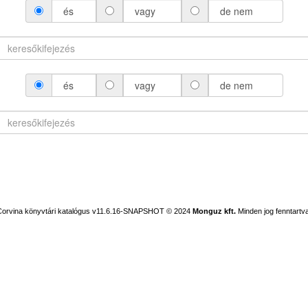
és
vagy
de nem
és
vagy
de nem
Corvina könyvtári katalógus v11.6.16-SNAPSHOT
© 2024
Monguz kft.
Minden jog fenntartva