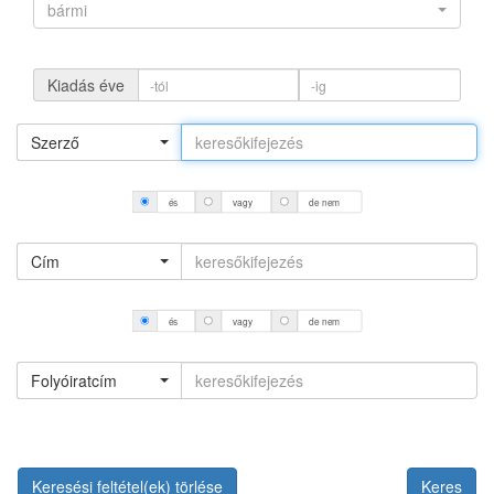
bármi
Kiadás éve
Szerző
és
vagy
de nem
Cím
és
vagy
de nem
Folyóiratcím
Keresési feltétel(ek) törlése