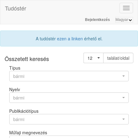
Tudóstér
Toggl
naviga
Bejelentkezés
A tudóstér
ezen a linken
érhető el.
Összetett keresés
12
találat/oldal
Típus
bármi
Nyelv
bármi
Publikációtípus
bármi
Műfaji megnevezés