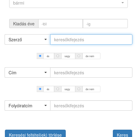
bármi
Kiadás éve
Szerző
és
vagy
de nem
Cím
és
vagy
de nem
Folyóiratcím
Keresési feltétel(ek) törlése