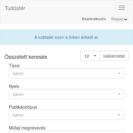
Tudóstér
Toggl
naviga
Bejelentkezés
A tudóstér
ezen a linken
érhető el.
Összetett keresés
12
találat/oldal
Típus
bármi
Nyelv
bármi
Publikációtípus
bármi
Műfaji megnevezés