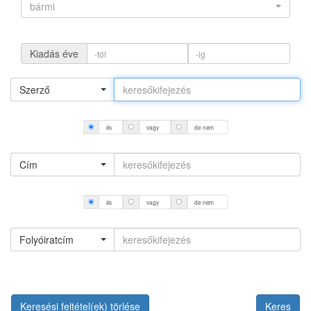
bármi
Kiadás éve
Szerző
és
vagy
de nem
Cím
és
vagy
de nem
Folyóiratcím
Keresési feltétel(ek) törlése