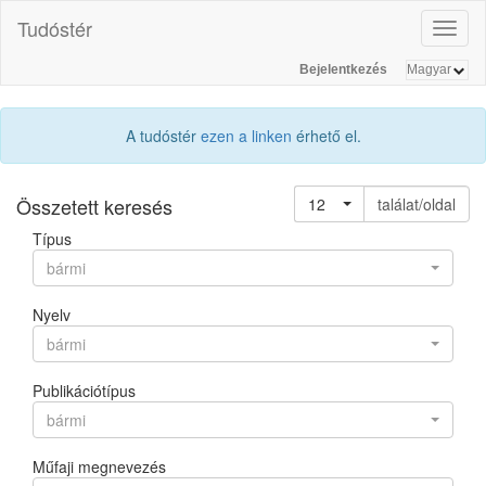
Tudóstér
Toggl
naviga
Bejelentkezés
A tudóstér
ezen a linken
érhető el.
Összetett keresés
12
találat/oldal
Típus
bármi
Nyelv
bármi
Publikációtípus
bármi
Műfaji megnevezés