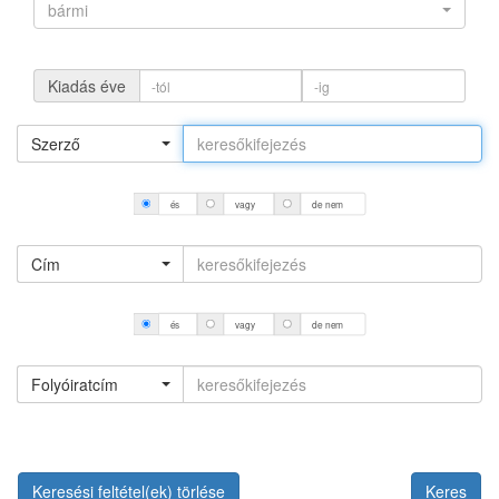
bármi
Kiadás éve
Szerző
és
vagy
de nem
Cím
és
vagy
de nem
Folyóiratcím
Keresési feltétel(ek) törlése