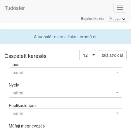
Tudóstér
Toggl
naviga
Bejelentkezés
A tudóstér
ezen a linken
érhető el.
Összetett keresés
12
találat/oldal
Típus
bármi
Nyelv
bármi
Publikációtípus
bármi
Műfaji megnevezés