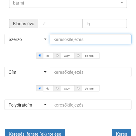
bármi
Kiadás éve
Szerző
és
vagy
de nem
Cím
és
vagy
de nem
Folyóiratcím
Keresési feltétel(ek) törlése