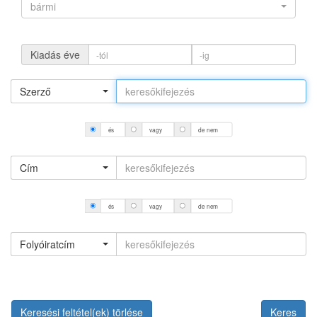
bármi
Kiadás éve
Szerző
és
vagy
de nem
Cím
és
vagy
de nem
Folyóiratcím
Keresési feltétel(ek) törlése