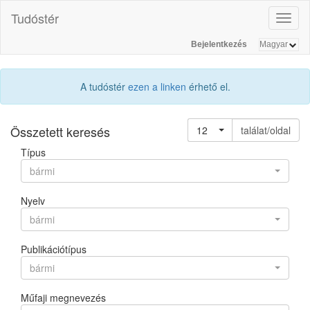
Tudóstér
Toggl
naviga
Bejelentkezés
A tudóstér
ezen a linken
érhető el.
Összetett keresés
12
találat/oldal
Típus
bármi
Nyelv
bármi
Publikációtípus
bármi
Műfaji megnevezés