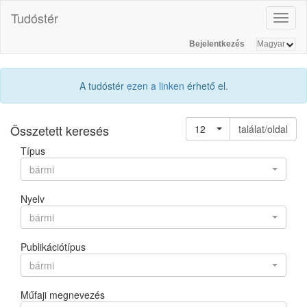
Tudóstér
Toggl
naviga
Bejelentkezés
A tudóstér
ezen a linken
érhető el.
Összetett keresés
12
találat/oldal
Típus
bármi
Nyelv
bármi
Publikációtípus
bármi
Műfaji megnevezés