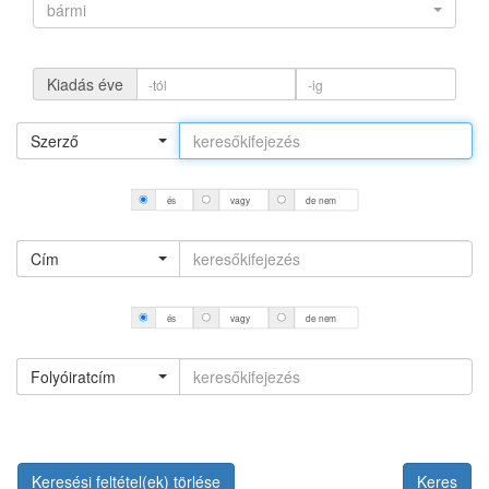
bármi
Kiadás éve
Szerző
és
vagy
de nem
Cím
és
vagy
de nem
Folyóiratcím
Keresési feltétel(ek) törlése