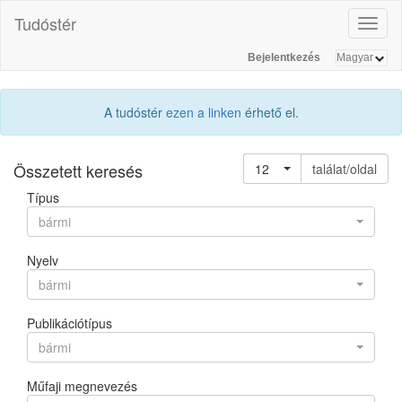
Tudóstér
Toggl
naviga
Bejelentkezés
A tudóstér
ezen a linken
érhető el.
Összetett keresés
12
találat/oldal
Típus
bármi
Nyelv
bármi
Publikációtípus
bármi
Műfaji megnevezés