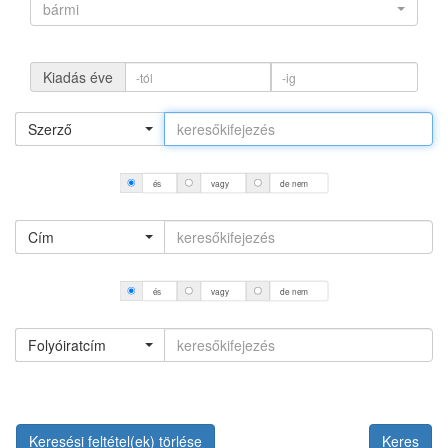
bármi
Kiadás éve
Szerző
és
vagy
de nem
Cím
és
vagy
de nem
Folyóiratcím
Keresési feltétel(ek) törlése