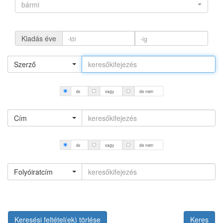
bármi
Kiadás éve
Szerző
és
vagy
de nem
Cím
és
vagy
de nem
Folyóiratcím
Keresési feltétel(ek) törlése