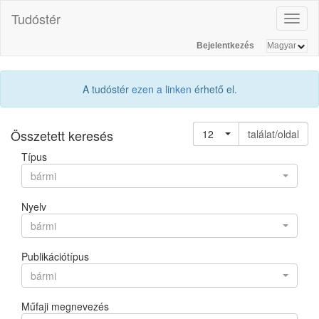
Tudóstér
Toggl
naviga
Bejelentkezés
A tudóstér
ezen a linken
érhető el.
Összetett keresés
12
találat/oldal
Típus
bármi
Nyelv
bármi
Publikációtípus
bármi
Műfaji megnevezés