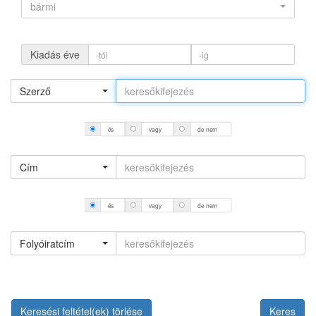
bármi
Kiadás éve
Szerző
és
vagy
de nem
Cím
és
vagy
de nem
Folyóiratcím
Keresési feltétel(ek) törlése