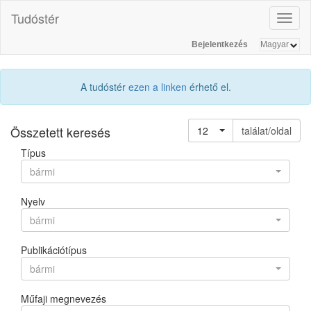
Tudóstér
Toggl
naviga
Bejelentkezés
A tudóstér
ezen a linken
érhető el.
Összetett keresés
12
találat/oldal
Típus
bármi
Nyelv
bármi
Publikációtípus
bármi
Műfaji megnevezés