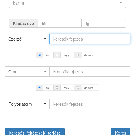
bármi
Kiadás éve
Szerző
és
vagy
de nem
Cím
és
vagy
de nem
Folyóiratcím
Keresési feltétel(ek) törlése