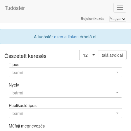
Tudóstér
Toggl
naviga
Bejelentkezés
A tudóstér
ezen a linken
érhető el.
Összetett keresés
12
találat/oldal
Típus
bármi
Nyelv
bármi
Publikációtípus
bármi
Műfaji megnevezés