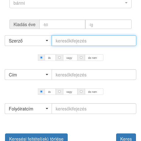
bármi
Kiadás éve
Szerző
és
vagy
de nem
Cím
és
vagy
de nem
Folyóiratcím
Keresési feltétel(ek) törlése