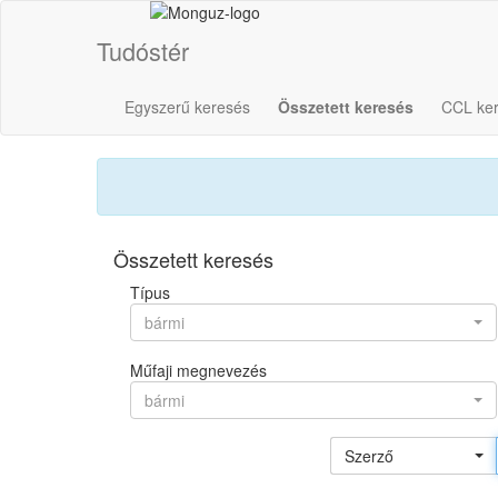
Tudóstér
Egyszerű keresés
Összetett keresés
CCL ke
Összetett keresés
Típus
bármi
Műfaji megnevezés
bármi
Szerző