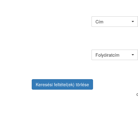
Cím
Folyóiratcím
Keresési feltétel(ek) törlése