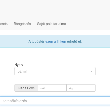
resés
Böngészés
Saját polc tartalma
A tudóstér
ezen a linken
érhető el.
Nyelv
bármi
Kiadás éve