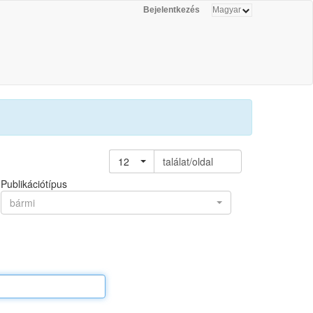
Bejelentkezés
12
találat/oldal
Publikációtípus
bármi