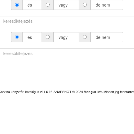
és
vagy
de nem
és
vagy
de nem
Corvina könyvtári katalógus v11.6.16-SNAPSHOT
© 2024
Monguz kft.
Minden jog fenntartva