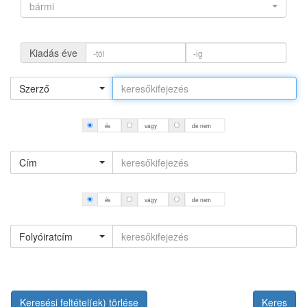
bármi
Kiadás éve
Szerző
és
vagy
de nem
Cím
és
vagy
de nem
Folyóiratcím
Keresési feltétel(ek) törlése