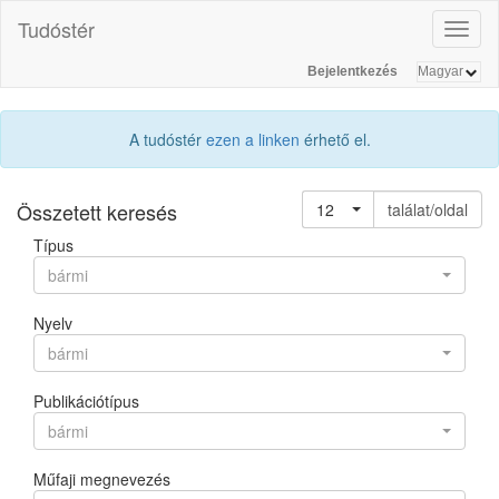
Tudóstér
Toggl
naviga
Bejelentkezés
A tudóstér
ezen a linken
érhető el.
Összetett keresés
12
találat/oldal
Típus
bármi
Nyelv
bármi
Publikációtípus
bármi
Műfaji megnevezés