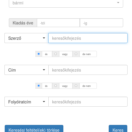
bármi
Kiadás éve
Szerző
és
vagy
de nem
Cím
és
vagy
de nem
Folyóiratcím
Keresési feltétel(ek) törlése