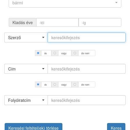
bármi
Kiadás éve
Szerző
és
vagy
de nem
Cím
és
vagy
de nem
Folyóiratcím
Keresési feltétel(ek) törlése