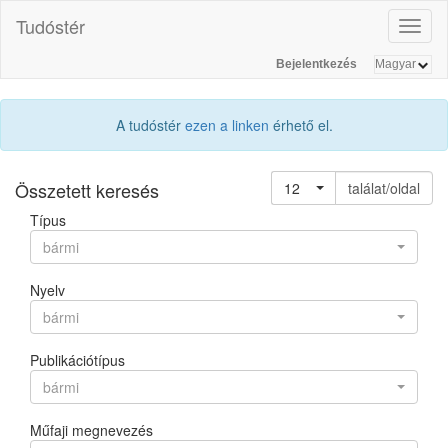
Tudóstér
Toggl
naviga
Bejelentkezés
A tudóstér
ezen a linken
érhető el.
Összetett keresés
12
találat/oldal
Típus
bármi
Nyelv
bármi
Publikációtípus
bármi
Műfaji megnevezés