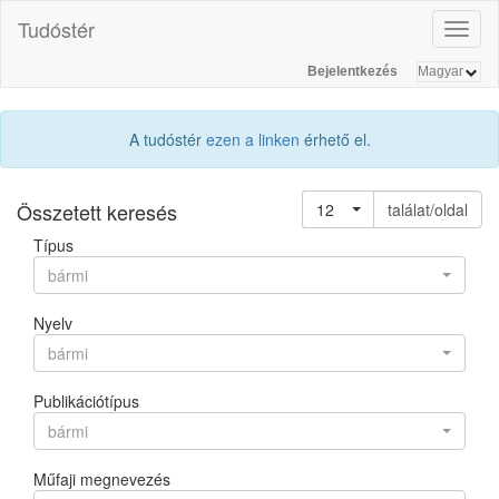
Tudóstér
Toggl
naviga
Bejelentkezés
A tudóstér
ezen a linken
érhető el.
Összetett keresés
12
találat/oldal
Típus
bármi
Nyelv
bármi
Publikációtípus
bármi
Műfaji megnevezés