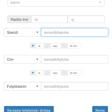
bármi
Kiadás éve
Szerző
és
vagy
de nem
Cím
és
vagy
de nem
Folyóiratcím
Keresési feltétel(ek) törlése