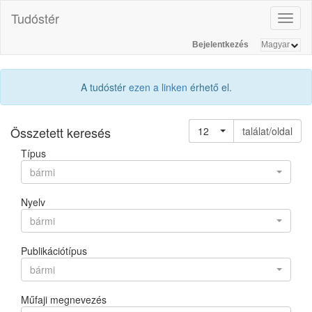
Tudóstér
Toggl
naviga
Bejelentkezés
A tudóstér
ezen a linken
érhető el.
Összetett keresés
12
találat/oldal
Típus
bármi
Nyelv
bármi
Publikációtípus
bármi
Műfaji megnevezés