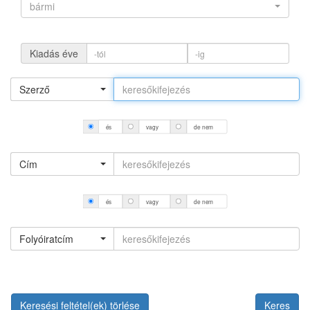
bármi
Kiadás éve
Szerző
és
vagy
de nem
Cím
és
vagy
de nem
Folyóiratcím
Keresési feltétel(ek) törlése