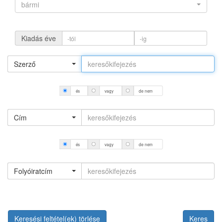
bármi
Kiadás éve
Szerző
és
vagy
de nem
Cím
és
vagy
de nem
Folyóiratcím
Keresési feltétel(ek) törlése