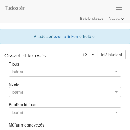
Tudóstér
Toggl
naviga
Bejelentkezés
A tudóstér
ezen a linken
érhető el.
Összetett keresés
12
találat/oldal
Típus
bármi
Nyelv
bármi
Publikációtípus
bármi
Műfaji megnevezés