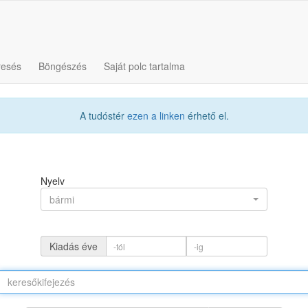
resés
Böngészés
Saját polc tartalma
A tudóstér
ezen a linken
érhető el.
Nyelv
bármi
Kiadás éve