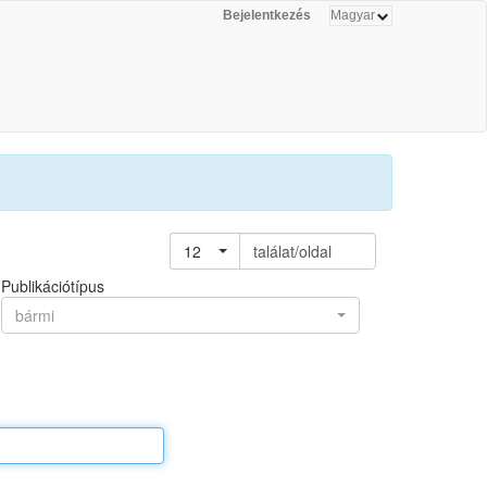
Bejelentkezés
12
találat/oldal
Publikációtípus
bármi