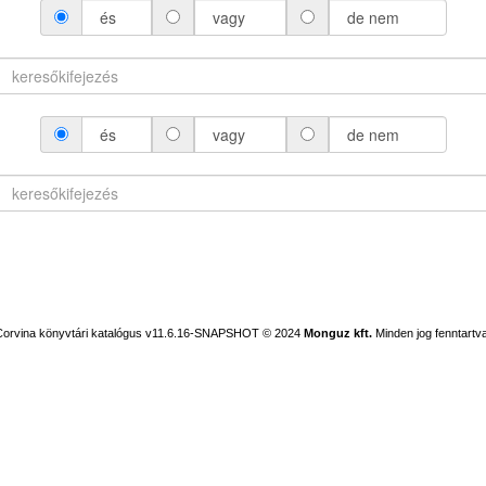
és
vagy
de nem
és
vagy
de nem
Corvina könyvtári katalógus v11.6.16-SNAPSHOT
© 2024
Monguz kft.
Minden jog fenntartva