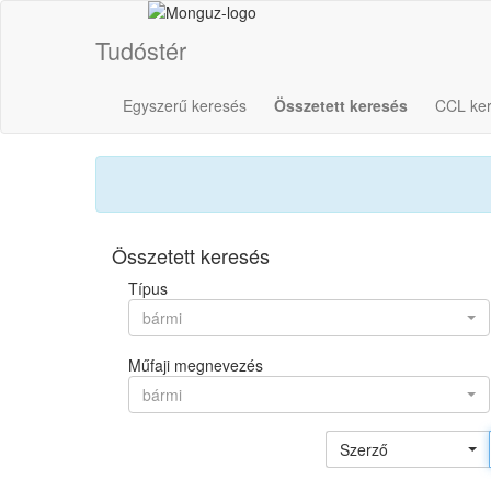
Tudóstér
Egyszerű keresés
Összetett keresés
CCL ke
Összetett keresés
Típus
bármi
Műfaji megnevezés
bármi
Szerző