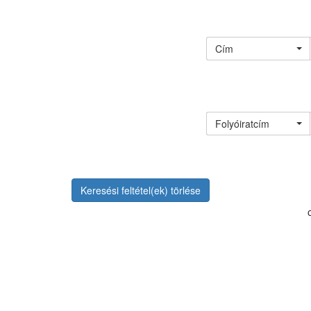
Cím
Folyóiratcím
Keresési feltétel(ek) törlése