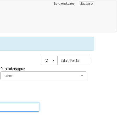
Bejelentkezés
12
találat/oldal
Publikációtípus
bármi