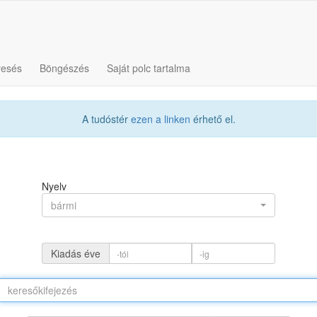
resés
Böngészés
Saját polc tartalma
A tudóstér
ezen a linken
érhető el.
Nyelv
bármi
Kiadás éve