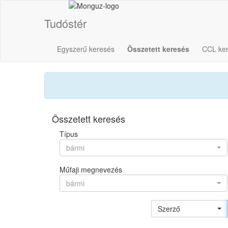
Tudóstér
Egyszerű keresés
Összetett keresés
CCL ke
Összetett keresés
Típus
bármi
Műfaji megnevezés
bármi
Szerző