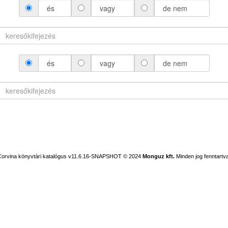
és
vagy
de nem
és
vagy
de nem
Corvina könyvtári katalógus v11.6.16-SNAPSHOT
© 2024
Monguz kft.
Minden jog fenntartva