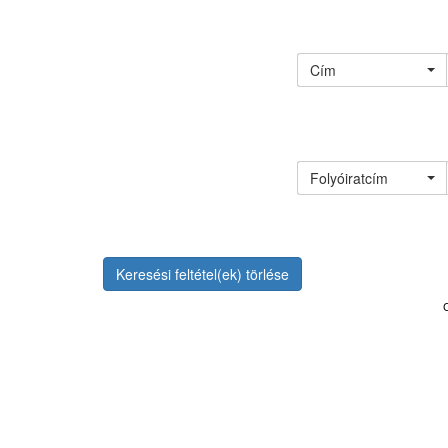
Cím
Folyóiratcím
Keresési feltétel(ek) törlése