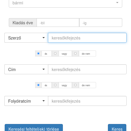
bármi
Kiadás éve
Szerző
és
vagy
de nem
Cím
és
vagy
de nem
Folyóiratcím
Keresési feltétel(ek) törlése