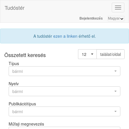
Tudóstér
Toggl
naviga
Bejelentkezés
A tudóstér
ezen a linken
érhető el.
Összetett keresés
12
találat/oldal
Típus
bármi
Nyelv
bármi
Publikációtípus
bármi
Műfaji megnevezés