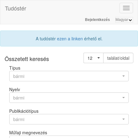
Tudóstér
Toggl
naviga
Bejelentkezés
A tudóstér
ezen a linken
érhető el.
Összetett keresés
12
találat/oldal
Típus
bármi
Nyelv
bármi
Publikációtípus
bármi
Műfaji megnevezés