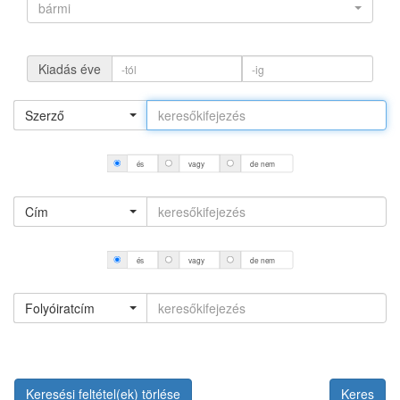
bármi
Kiadás éve
Szerző
és
vagy
de nem
Cím
és
vagy
de nem
Folyóiratcím
Keresési feltétel(ek) törlése