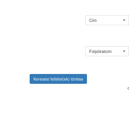
Cím
Folyóiratcím
Keresési feltétel(ek) törlése