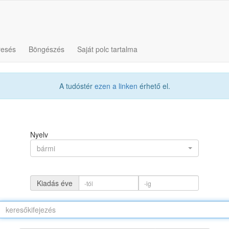
resés
Böngészés
Saját polc tartalma
A tudóstér
ezen a linken
érhető el.
Nyelv
bármi
Kiadás éve