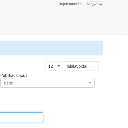
Bejelentkezés
12
találat/oldal
Publikációtípus
bármi