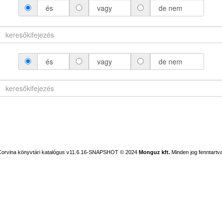
és
vagy
de nem
és
vagy
de nem
Corvina könyvtári katalógus v11.6.16-SNAPSHOT
© 2024
Monguz kft.
Minden jog fenntartva