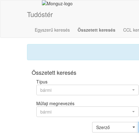
Tudóstér
Egyszerű keresés
Összetett keresés
CCL ke
Összetett keresés
Típus
bármi
Műfaji megnevezés
bármi
Szerző