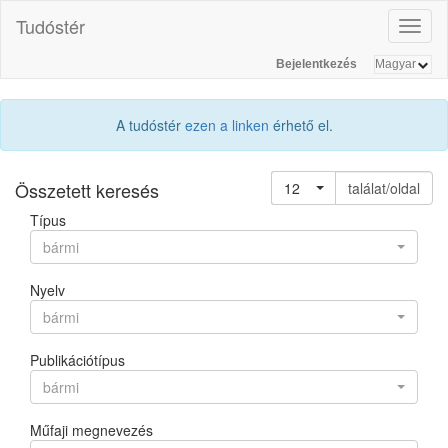
Tudóstér
Toggl
naviga
Bejelentkezés
A tudóstér
ezen a linken
érhető el.
Összetett keresés
12
találat/oldal
Típus
bármi
Nyelv
bármi
Publikációtípus
bármi
Műfaji megnevezés