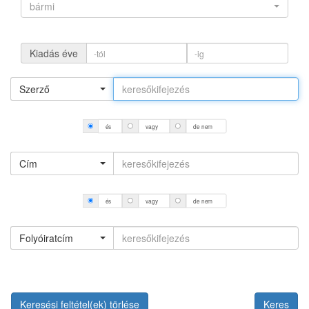
bármi
Kiadás éve
Szerző
és
vagy
de nem
Cím
és
vagy
de nem
Folyóiratcím
Keresési feltétel(ek) törlése