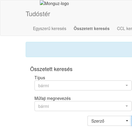
Tudóstér
Egyszerű keresés
Összetett keresés
CCL ke
Összetett keresés
Típus
bármi
Műfaji megnevezés
bármi
Szerző