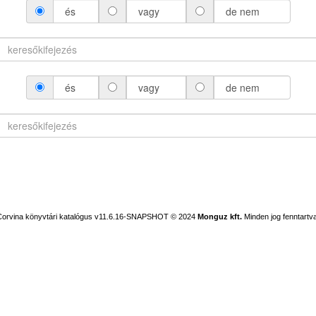
és
vagy
de nem
és
vagy
de nem
Corvina könyvtári katalógus v11.6.16-SNAPSHOT
© 2024
Monguz kft.
Minden jog fenntartva