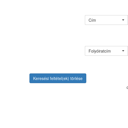
Cím
Folyóiratcím
Keresési feltétel(ek) törlése