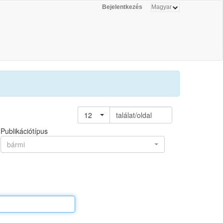
Bejelentkezés
12
találat/oldal
Publikációtípus
bármi