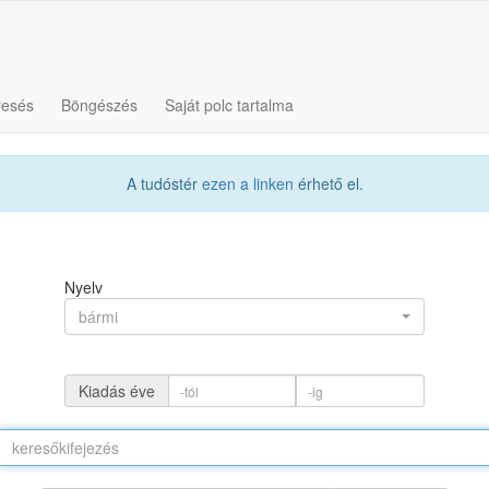
resés
Böngészés
Saját polc tartalma
A tudóstér
ezen a linken
érhető el.
Nyelv
bármi
Kiadás éve