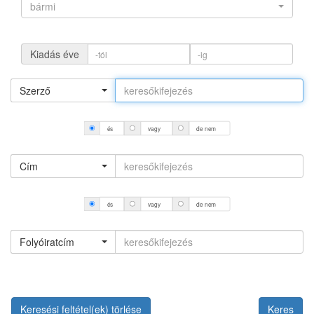
bármi
Kiadás éve
Szerző
és
vagy
de nem
Cím
és
vagy
de nem
Folyóiratcím
Keresési feltétel(ek) törlése