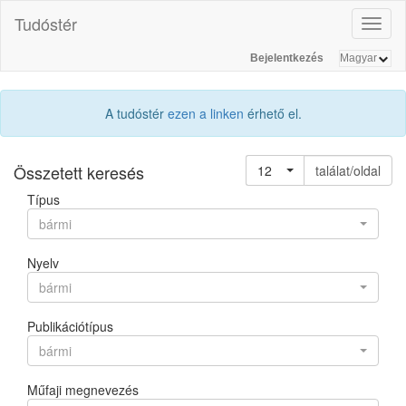
Tudóstér
Toggl
naviga
Bejelentkezés
A tudóstér
ezen a linken
érhető el.
Összetett keresés
12
találat/oldal
Típus
bármi
Nyelv
bármi
Publikációtípus
bármi
Műfaji megnevezés