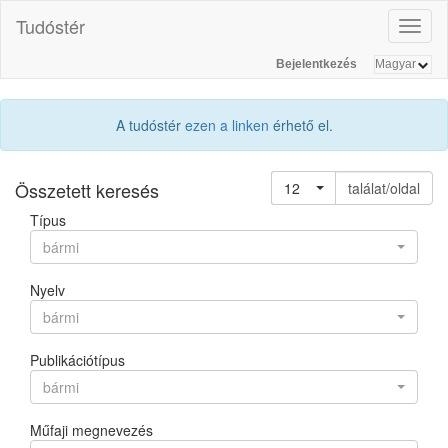
Tudóstér
Toggl
naviga
Bejelentkezés
A tudóstér
ezen a linken
érhető el.
Összetett keresés
12
találat/oldal
Típus
bármi
Nyelv
bármi
Publikációtípus
bármi
Műfaji megnevezés