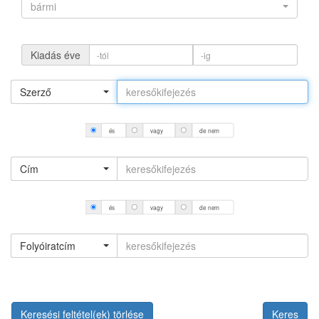
bármi
Kiadás éve
Szerző
és
vagy
de nem
Cím
és
vagy
de nem
Folyóiratcím
Keresési feltétel(ek) törlése