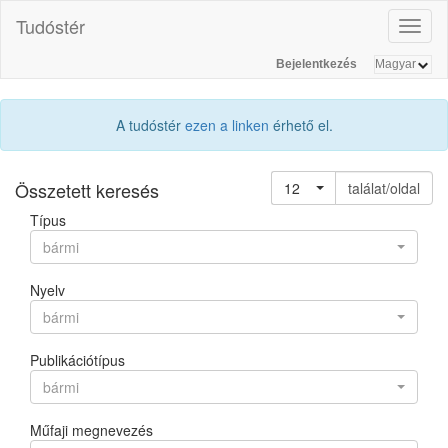
Tudóstér
Toggl
naviga
Bejelentkezés
A tudóstér
ezen a linken
érhető el.
Összetett keresés
12
találat/oldal
Típus
bármi
Nyelv
bármi
Publikációtípus
bármi
Műfaji megnevezés