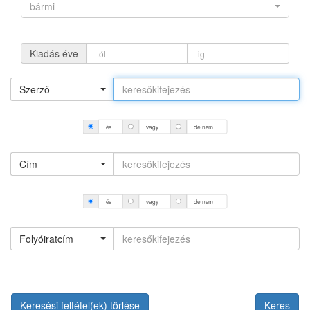
bármi
Kiadás éve
Szerző
és
vagy
de nem
Cím
és
vagy
de nem
Folyóiratcím
Keresési feltétel(ek) törlése